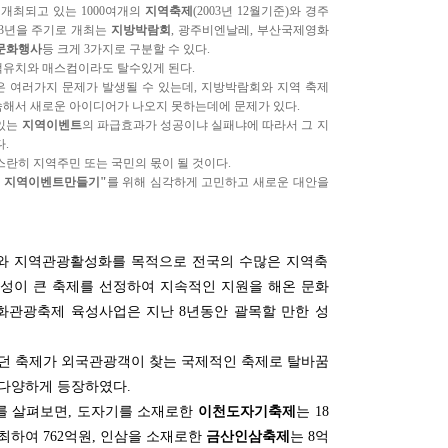
 개최되고 있는 1000여개의
지역축제
(2003년 12월기준)와 경주
~3년을 주기로 개최는
지방박람회
, 광주비엔날레, 부산국제영화
문화행사
등 크게 3가지로 구분할 수 있다.
객유치와 매스컴이라도 탈수있게 된다.
은 여러가지 문제가 발생될 수 있는데, 지방박람회와 지역 축제
해서 새로운 아이디어가 나오지 못하는데에 문제가 있다.
 있는
지역이벤트
의 파급효과가 성공이냐 실패냐에 따라서 그 지
.
스란히 지역주민 또는 국민의 몫이 될 것이다.
 지역이벤트만들기"
를 위해 심각하게 고민하고 새로운 대안을
치와 지역관광활성화를 목적으로 전국의 수많은 지역축
성이 큰 축제를 선정하여 지속적인 지원을 해온 문화
관광축제 육성사업은 지난 8년동안 괄목할 만한 성
던 축제가 외국관광객이 찾는 국제적인 축제로 탈바꿈
다양하게 등장하였다.
례를 살펴보면, 도자기를 소재로한
이천도자기축제
는 18
최하여 762억원, 인삼을 소재로한
금산인삼축제
는 8억