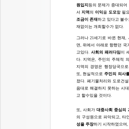
원입지
등의 문제가 증대되어 
서
지역
의
이익
을
도모
할 필
조금이 존재
하고 있다고 볼수
재없이는 개최할수가 없다.
그러나 21세기로 바뀐 현재,
면, 위에서 아래로 향했던 
고있다.
사회의 패러다임
이 
다. 지역은, 주민의 주체적
지역의 경영은 행정당국으로
또, 현실적으로
주민의 의사를
졌다. 폐기물처리와 도로건
음대로 해결하지 못하는 시대
고 할수있을 것이다.
또, 사회가
대중사회 중심의 
의 구성원으로 파악되고, 타
성을 주장
하기 시작하였으며,